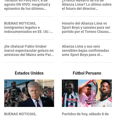
Temblor en Perú HOY, 8 de
¿Franco Navarro se irá de
agosto EN VIVO: magnitud y
Alianza Lima? Lo último sobre
epicentro de los últimos
el futuro del director
sismos según IGP
deportivo
BUENAS NOTICIAS,
Horario del Alianza Lima vs
inmigrantes legales e
Sport Boys y canales para ver
indocumentados en EE. UU.:
partido por el Torneo Clausura
esta ciudad propone una
2026
MORATORIA temporal para
IMPEDIR NUEVOS CENTROS
¡De chalaca! Fabio Gruber
Alianza Lima y sus seis
de detención de ICE
marcó espectacular golazo en
sensibles bajas confirmadas
amistoso del Mainz ante Paris
ante Sport Boys para el
- VIDEO
Torneo Clausura
Estados Unidos
Fútbol Peruano
BUENAS NOTICIAS,
Partidos de hoy, sábado 8 de