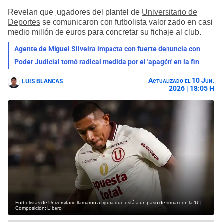
Revelan que jugadores del plantel de
Universitario de
Deportes
se comunicaron con futbolista valorizado en casi
medio millón de euros para concretar su fichaje al club.
Agente de Miguel Silveira impacta con fuerte denuncia contra Universitario: "Los jugadores..."
Poder Judicial tomó radical medida por el 'apagón' en la final del 2023 entre Alianza y Universitario
Actualizado el 10 Jun.
LUIS BLANCAS
2026 | 18:05 H
Futbolistas de Universitario llamaron a figura que está a un paso de firmar con la ‘U’ |
Composición: Líbero