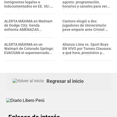
inmigrantes legales e
agosto: programación,
indocumentados en EE. UU.:
horarios y canales para ver
esta ciudad propone una
fútbol EN VIVO
MORATORIA temporal para
IMPEDIR NUEVOS CENTROS
ALERTA MÁXIMA en Walmart
Cantoro elogió a dos
de detención de ICE
de Dodge City: tienda
jugadores de Universitario
enfrenta AMENAZAS
pese empate ante Cristal:
VIOLENTAS y policía investiga
"Tienen que jugar más"
ALERTA MÁXIMA en un
Alianza Lima vs. Sport Boys
Walmart de Colorado Springs:
EN VIVO por Torneo Clausura:
EVACÚAN el supermercado
a qué hora, pronóstico y
tras reportes de ARDOR EN LA
dónde ver partido
GARGANTA. ¿Qué pasó?
Regresar al inicio