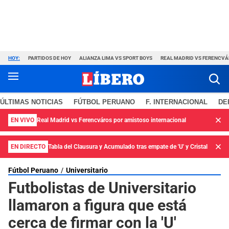
HOY:
PARTIDOS DE HOY
ALIANZA LIMA VS SPORT BOYS
REAL MADRID VS FERENCV
ÚLTIMAS NOTICIAS
FÚTBOL PERUANO
F. INTERNACIONAL
DE
EN VIVO
Real Madrid vs Ferencváros por amistoso internacional
EN DIRECTO
Tabla del Clausura y Acumulado tras empate de 'U' y Cristal
Fútbol Peruano
Universitario
Futbolistas de Universitario
llamaron a figura que está
cerca de firmar con la 'U'