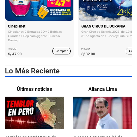
Cineplanet
GRAN CIRCO DE UCRANIA
Cineplanet: 2 Entradas 2D + 2 Bebidas
Gran Circo de Ucrania 2026: del 10 de Ju
Grandes + Pop corn gigante. Lunes a
31 de Agosto en el Jockey Club-Surco
Domingo
PRECIO
PRECIO
Comprar
Comp
S/
47.90
S/
32.00
Lo Más Reciente
Últimas noticias
Alianza Lima