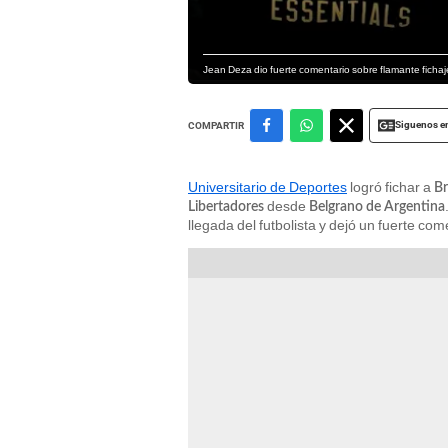
Jean Deza dio fuerte comentario sobre flamante fichaj
Siguenos e
COMPARTIR
Universitario de Deportes
logró fichar a
Br
desde
Libertadores
Belgrano de Argentina
llegada del futbolista y dejó un fuerte co