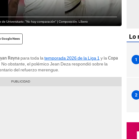
e de Universitario: "No hay comparación" | Composición: Líbero
Lo 
n Google News
para toda la
temporada 2026 de la Liga 1
y la
yan Reyna
Copa
1
. No obstante, el polémico Jean Deza respondió sobre la
mentario del refuerzo merengue.
2