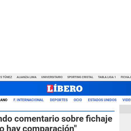
VS TÚNEZ
ALIANZA LIMA
UNIVERSITARIO
SPORTING CRISTAL
TABLA LIGA 1
FICHAJ
UANO
F. INTERNACIONAL
DEPORTES
OCIO
ESTADOS UNIDOS
VIDE
ndo comentario sobre fichaje
"No hay comparación"