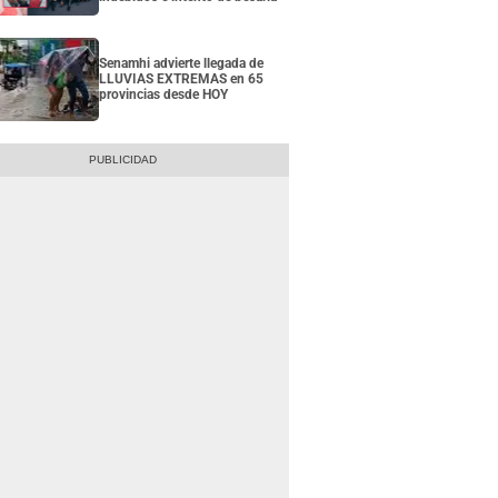
Senamhi advierte llegada de
LLUVIAS EXTREMAS en 65
provincias desde HOY