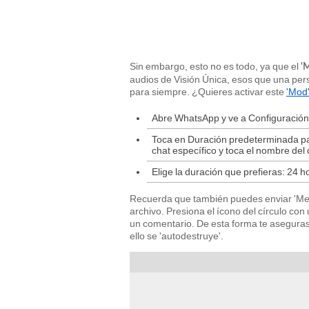
Sin embargo, esto no es todo, ya que el
'
audios de Visión Única, esos que una pers
para siempre. ¿Quieres activar este
'Mod
Abre WhatsApp y ve a Configuración o
Toca en Duración predeterminada par
chat específico y toca el nombre de
Elige la duración que prefieras: 24 ho
Recuerda que también puedes enviar 'Mens
archivo. Presiona el ícono del círculo co
un comentario. De esta forma te aseguras
ello se 'autodestruye'.