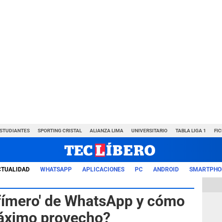
ESTUDIANTES
SPORTING CRISTAL
ALIANZA LIMA
UNIVERSITARIO
TABLA LIGA 1
FI
CTUALIDAD
WHATSAPP
APLICACIONES
PC
ANDROID
SMARTPHO
fímero' de WhatsApp y cómo
máximo provecho?