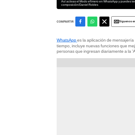
Así activas el Modo efímero en WhatsApp y puedes te
composición/Daniel Robles
Siguenos e
COMPARTIR
WhatsApp
es la aplicación de mensajería
tiempo, incluye nuevas funciones que mej
personas que ingresan diariamente a la '