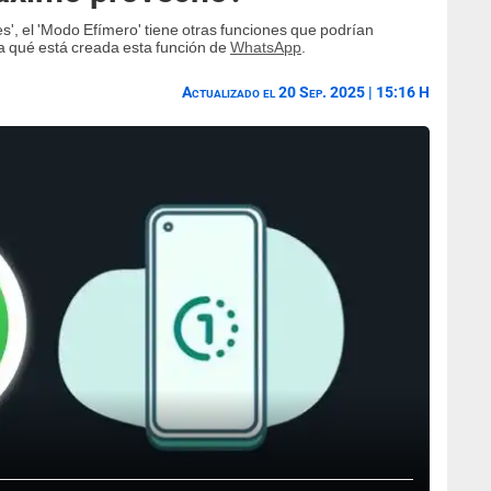
es', el 'Modo Efímero' tiene otras funciones que podrían
ra qué está creada esta función de
WhatsApp
.
Actualizado el 20 Sep. 2025 | 15:16 H