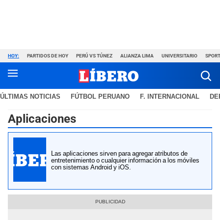
HOY:
PARTIDOS DE HOY
PERÚ VS TÚNEZ
ALIANZA LIMA
UNIVERSITARIO
SPORT
ÚLTIMAS NOTICIAS
FÚTBOL PERUANO
F. INTERNACIONAL
DE
Aplicaciones
Las aplicaciones sirven para agregar atributos de
entretenimiento o cualquier información a los móviles
con sistemas Android y iOS.