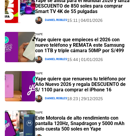
Yape se alista para el Mundial 2026 y lanza
DESCUENTO de 850 soles para comprar
Smart TV 4K de 55 pulgadas
Daniel Robles
15:11 | 04/01/2026
Yape
Yape quiere que empieces el 2026 con
nuevo teléfono y REMATA este Samsung
con 1TB y triple cámara 50MP por S/499
Daniel Robles
15:44 | 01/01/2026
Yape
Yape quiere que renueves tu teléfono por
Año Nuevo 2026 y regala DESCUENTO de
S/ 1100 para comprar el iPhone 16
Daniel Robles
18:23 | 29/12/2025
Yape
Este Motorola de alto rendimiento con
pantalla 120Hz, Snapdragon y 5000 mAh
solo cuesta 500 soles en Yape