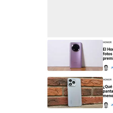
Honor
El Ho
fotos
prem
J
Honor
¿Qué 
panta
menos
J