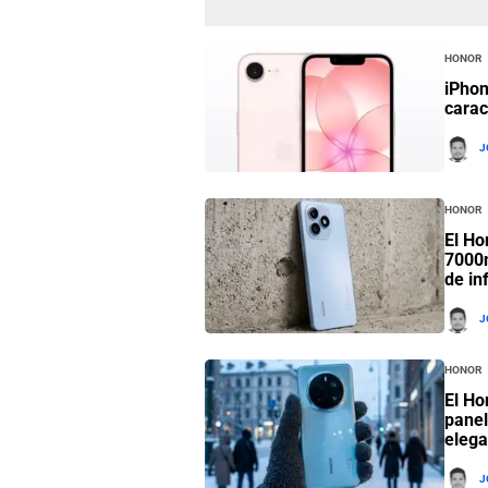
Honor
iPhon
carac
J
Honor
El Ho
7000m
de in
J
Honor
El Ho
panel
elega
J