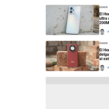
Honor
El Ho
ultra
200
J
Honor
El Ho
delga
al ex
J