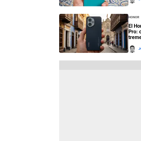
Honor
El Ho
Pro: 
trem
J