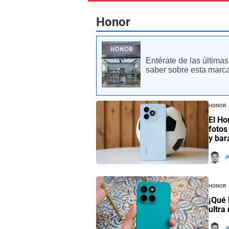
Honor
Entérate de las última
saber sobre esta marca
Honor
El Ho
fotos
y bar
J
Honor
¡Qué 
ultra
J