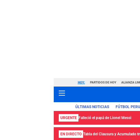
HOY:
PARTIDOS DE HOY
ALIANZA LIM
ÚLTIMAS NOTICIAS
FÚTBOL PER
URGENTE
Falleció el papá de Lionel Messi
EN DIRECTO
Tabla del Clausura y Acumulado tra