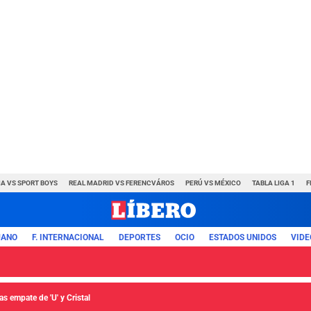
A VS SPORT BOYS
REAL MADRID VS FERENCVÁROS
PERÚ VS MÉXICO
TABLA LIGA 1
F
UANO
F. INTERNACIONAL
DEPORTES
OCIO
ESTADOS UNIDOS
VIDE
s empate de 'U' y Cristal