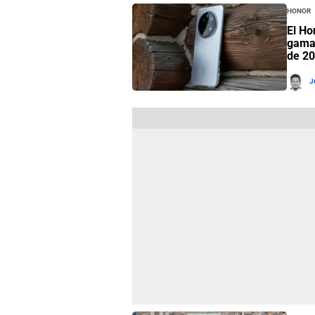
Honor
El Ho
gama 
de 2
J