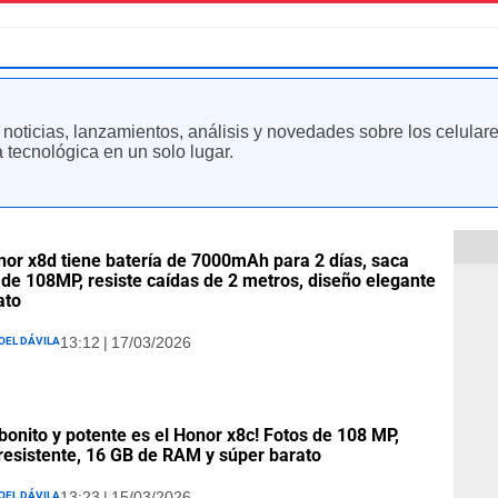
s noticias, lanzamientos, análisis y novedades sobre los celular
 tecnológica en un solo lugar.
nor x8d tiene batería de 7000mAh para 2 días, saca
 de 108MP, resiste caídas de 2 metros, diseño elegante
ato
oel Dávila
13:12 | 17/03/2026
bonito y potente es el Honor x8c! Fotos de 108 MP,
 resistente, 16 GB de RAM y súper barato
oel Dávila
13:23 | 15/03/2026