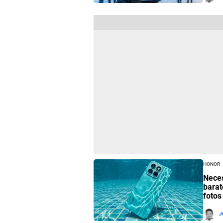
Honor
Neces
barat
fotos
J