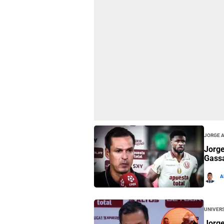
Jorge 
Jorge
Gassa
A
Univers
Jorge