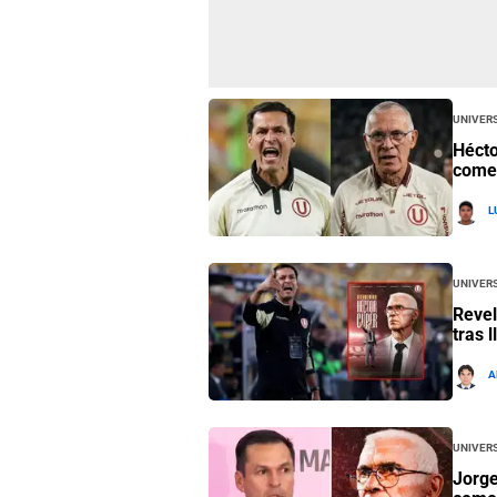
Univers
Hécto
comen
L
Univers
Revel
tras 
A
Univers
Jorge