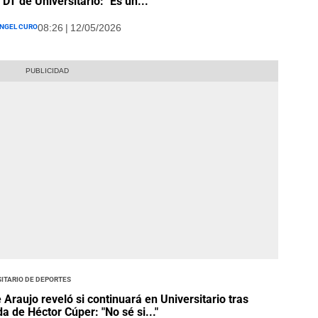
DT de Universitario: "Es un..."
ngel Curo
08:26 | 12/05/2026
itario de Deportes
 Araujo reveló si continuará en Universitario tras
da de Héctor Cúper: "No sé si..."