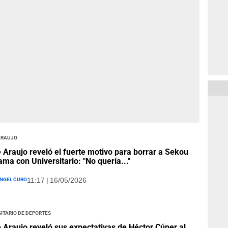
Araujo
 Araujo reveló el fuerte motivo para borrar a Sekou
ma con Universitario: "No quería..."
ngel Curo
11:17 | 16/05/2026
itario de Deportes
 Araujo reveló sus expectativas de Héctor Cúper al