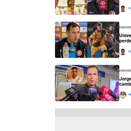
L
Univers
Unive
perde
L
Univers
Jorge
cambi
F