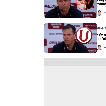
mando
A
Univers
¿Se q
su fu
A