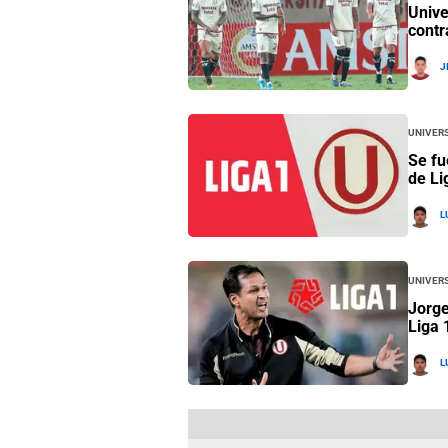
Unive
contr
J
Univers
Se fu
de Li
L
Univers
Jorge
Liga 
L