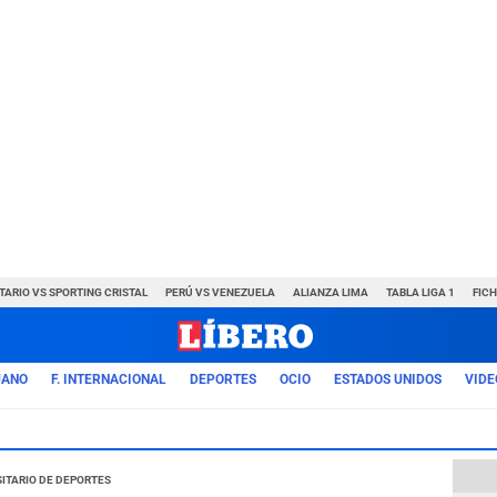
TARIO VS SPORTING CRISTAL
PERÚ VS VENEZUELA
ALIANZA LIMA
TABLA LIGA 1
FIC
UANO
F. INTERNACIONAL
DEPORTES
OCIO
ESTADOS UNIDOS
VIDE
itario de Deportes