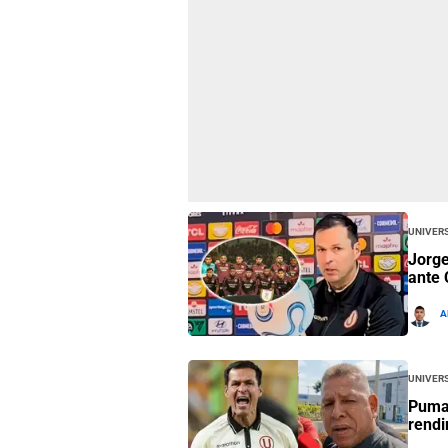
Univers
Jorge
ante 
A
Univers
Puma 
rendi