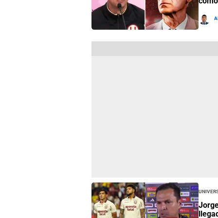
como 
A
Univers
Jorge
llega