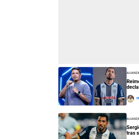
Alianza
Reimo
decla
F
Alianza
Sergi
tras s