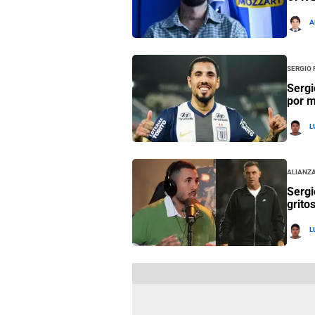
A
Sergio
Sergi
por m
L
Alianza
Sergi
grito
L