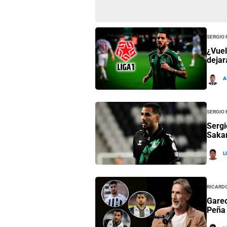
Sergio
¿Vuel
dejar
A
Sergio
Sergi
Sakar
L
Ricard
Garec
Peña t