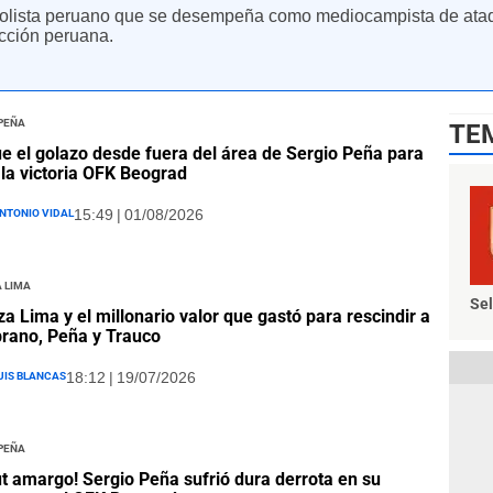
bolista peruano que se desempeña como mediocampista de ata
cción peruana.
 Peña
TE
ue el golazo desde fuera del área de Sergio Peña para
 la victoria OFK Beograd
ntonio Vidal
15:49 | 01/08/2026
 Lima
Sel
za Lima y el millonario valor que gastó para rescindir a
rano, Peña y Trauco
uis Blancas
18:12 | 19/07/2026
 Peña
t amargo! Sergio Peña sufrió dura derrota en su