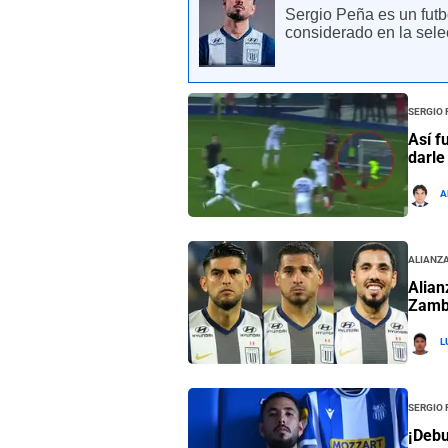
Sergio Peña es un fut
considerado en la sele
Sergio
Así f
darle
A
Alianza
Alian
Zamb
L
Sergio
¡Debu