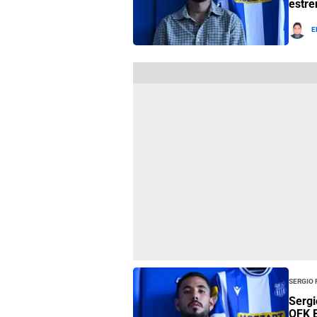
estre
E
Sergio
Sergi
OFK B