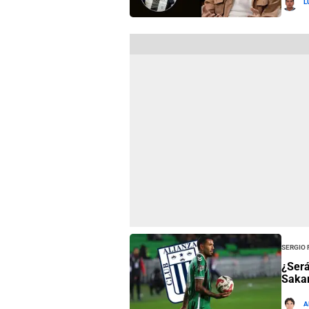
L
Sergio
¿Será
Sakar
A