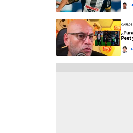
L
Carlos
¿Para
Peet 
A