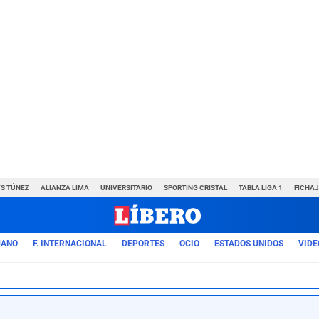
VS TÚNEZ
ALIANZA LIMA
UNIVERSITARIO
SPORTING CRISTAL
TABLA LIGA 1
FICHAJ
UANO
F. INTERNACIONAL
DEPORTES
OCIO
ESTADOS UNIDOS
VIDE