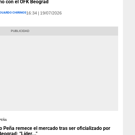
no con el OFK Beograd
duardo Chirinos
16:34 | 19/07/2026
 Peña
o Peña remece el mercado tras ser oficializado por
eograd: “Líder..."