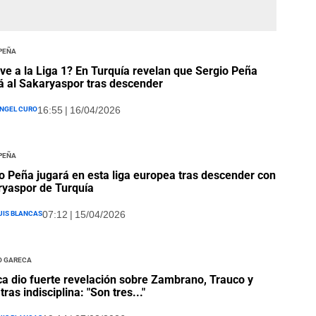
 Peña
ve a la Liga 1? En Turquía revelan que Sergio Peña
á al Sakaryaspor tras descender
ngel Curo
16:55 | 16/04/2026
 Peña
o Peña jugará en esta liga europea tras descender con
yaspor de Turquía
uis Blancas
07:12 | 15/04/2026
o Gareca
a dio fuerte revelación sobre Zambrano, Trauco y
ras indisciplina: "Son tres..."