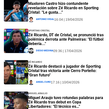
Maxloren Castro hizo contundente
revelación sobre Zé Ricardo en Sporting
Cristal: “Le gusta...”
Antonio Vidal
16:04 | 19/04/2026
Sporting Cristal
Zé Ricardo, DT de Cristal, se pronunció tras
polémica derrota ante Palmeiras: "El fútbol
debería..."
Diego Medina
09:36 | 17/04/2026
Zé Ricardo
Zé Ricardo destacó a jugador de Sporting
Cristal tras victoria ante Cerro Porteño:
"Gran futuro"
Angel Curo
17:16 | 10/04/2026
Miguel Araujo
Miguel Araujo tuvo rotundas palabras para
Zé Ricardo tras debut en Copa
Libertadores: “El técnico es…”