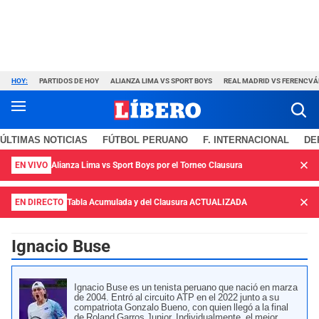
HOY:
PARTIDOS DE HOY
ALIANZA LIMA VS SPORT BOYS
REAL MADRID VS FERENCV
ÚLTIMAS NOTICIAS
FÚTBOL PERUANO
F. INTERNACIONAL
DE
EN VIVO
Alianza Lima vs Sport Boys por el Torneo Clausura
EN DIRECTO
Tabla Acumulada y del Clausura ACTUALIZADA
Ignacio Buse
Ignacio Buse es un tenista peruano que nació en marza
de 2004. Entró al circuito ATP en el 2022 junto a su
compatriota Gonzalo Bueno, con quien llegó a la final
de Roland Garros Junior. Individualmente, el mejor